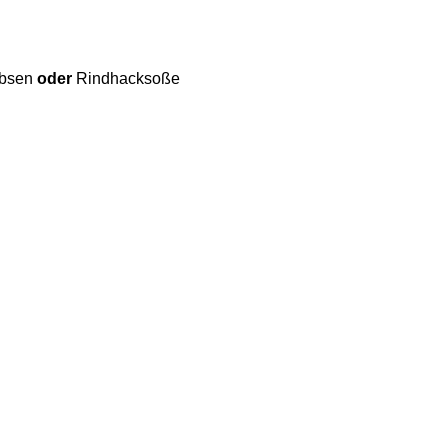
rbsen
oder
Rindhacksoße