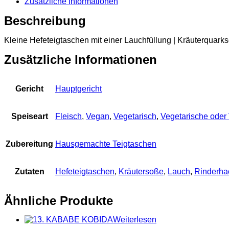
Zusätzliche Informationen
Beschreibung
Kleine Hefeteigtaschen mit einer Lauchfüllung | Kräuterquarks
Zusätzliche Informationen
Gericht
Hauptgericht
Speiseart
Fleisch
,
Vegan
,
Vegetarisch
,
Vegetarische oder
Zubereitung
Hausgemachte Teigtaschen
Zutaten
Hefeteigtaschen
,
Kräutersoße
,
Lauch
,
Rinderhac
Ähnliche Produkte
Weiterlesen