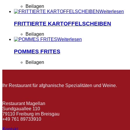
Beilagen
Weiterlesen
FRITTIERTE KARTOFFELSCHEIBEN
Beilagen
Weiterlesen
POMMES FRITES
Beilagen
Ihr Restaurant für afghanische Spezialitäten und Weine.
Restaurant Magellan
Sundgauallee 110
79110 Freiburg im Breisgau
+49 761 89733910
Kontakt