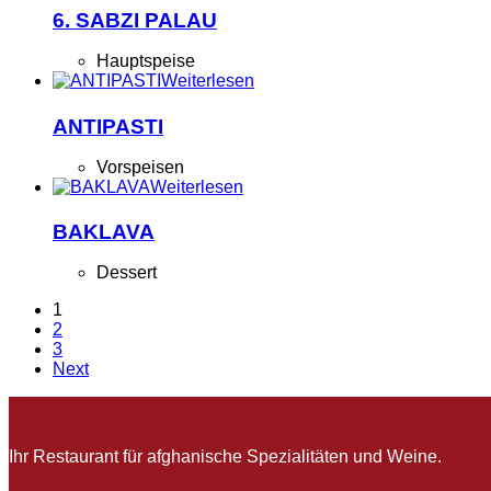
6. SABZI PALAU
Hauptspeise
Weiterlesen
ANTIPASTI
Vorspeisen
Weiterlesen
BAKLAVA
Dessert
1
2
3
Next
Ihr Restaurant für afghanische Spezialitäten und Weine.