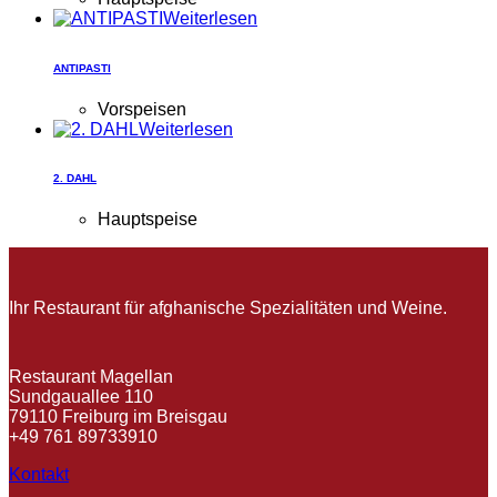
Weiterlesen
ANTIPASTI
Vorspeisen
Weiterlesen
2. DAHL
Hauptspeise
Ihr Restaurant für afghanische Spezialitäten und Weine.
Restaurant Magellan
Sundgauallee 110
79110 Freiburg im Breisgau
+49 761 89733910
Kontakt